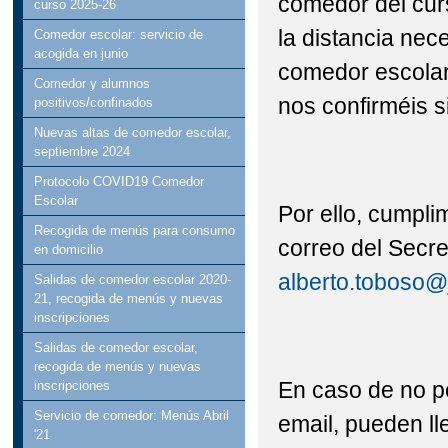
comedor del cur
curso 2025-26
la distancia nec
Comedor escolar: servicio de
acogida en junio
comedor escolar 
Comedor y alumnos
nos confirméis s
positivos/confinados
Nuevas altas de comedor escolar,
septiembre 2024
Protocolo COVID19 Comedor
Escolar
Por ello, cumplim
Recogida de menús para consumo
correo del Secre
en domicilio
alberto.toboso@
Salidas de comedor escolar 2020-
21, recogida de menús y nuevas
inscripciones
Salidas de comedor escolar,
recogida de menús y nuevas
En caso de no po
inscripciones
Servicio de comedor: Menús Abril
email, pueden lle
'21