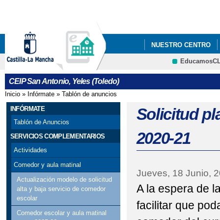
Pa
co
pri
NUESTRO CENTRO
EducamosC
ECOESCUELAS
P
CRFP
CEIP San Antonio, Yeles (Toledo)
STEAM+
AMPA LA
Inicio
»
Infórmate
»
Tablón de anuncios
Se encuentra usted aquí
ADMISIÓN DE ALUMN
INFÓRMATE
Solicitud p
Tablón de Anuncios
ESCUELA DE MADRES 
2020-21
SERVICIOS COMPLEMENTARIOS
EVALUACIÓN DEL A
Actividades
Comedor y aula matinal
Jueves, 18 Junio, 
Actualización modelo de solicitud
A la espera de l
alta y baja servicio de comedor
escolar
facilitar que po
Comedor escolar y aula matinal