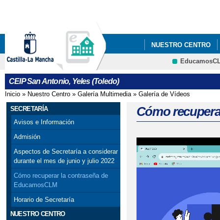
Pa
co
pri
NUESTRO CENTRO
EducamosC
ECOESCUELAS
P
CRFP
CEIP San Antonio, Yeles (Toledo)
STEAM+
AMPA LA
Inicio
»
Nuestro Centro
»
Galería Multimedia
»
Galería de Vídeos
Se encuentra usted aquí
ADMISIÓN DE ALUMN
Cómo recupera
SECRETARÍA
Avisos e Información
ESCUELA DE MADRES 
Admisión
EVALUACIÓN DEL A
Aspectos de Secretaría a considerar
durante el mes de junio y julio 2022
Cómo recuperar la contraseña de
EducamosCLM
Horario de Secretaría
NUESTRO CENTRO