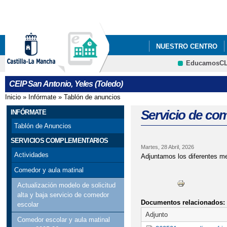
Pa
co
pri
NUESTRO CENTRO
EducamosC
ECOESCUELAS
P
CRFP
CEIP San Antonio, Yeles (Toledo)
STEAM+
AMPA LA
Inicio
»
Infórmate
»
Tablón de anuncios
Se encuentra usted aquí
ADMISIÓN DE ALUMN
Servicio de co
INFÓRMATE
Tablón de Anuncios
ESCUELA DE MADRES 
SERVICIOS COMPLEMENTARIOS
Martes, 28 Abril, 2026
EVALUACIÓN DEL A
Actividades
Adjuntamos los diferentes m
Comedor y aula matinal
Actualización modelo de solicitud
alta y baja servicio de comedor
Documentos relacionados:
escolar
Adjunto
Comedor escolar y aula matinal