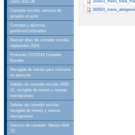
260501_menu_linea_fri
curso 2025-26
260501_menu_alergeno
Comedor escolar: servicio de
acogida en junio
Comedor y alumnos
positivos/confinados
Nuevas altas de comedor escolar,
septiembre 2024
Protocolo COVID19 Comedor
Escolar
Recogida de menús para consumo
en domicilio
Salidas de comedor escolar 2020-
21, recogida de menús y nuevas
inscripciones
Salidas de comedor escolar,
recogida de menús y nuevas
inscripciones
Servicio de comedor: Menús Abril
'21