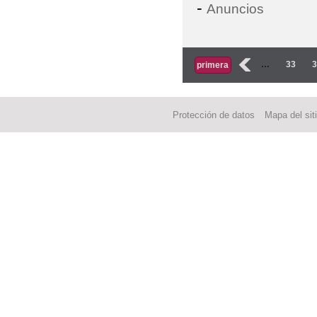
-
Anuncios
Páginas
‹
…
33
primera
Protección de datos
Mapa del sit