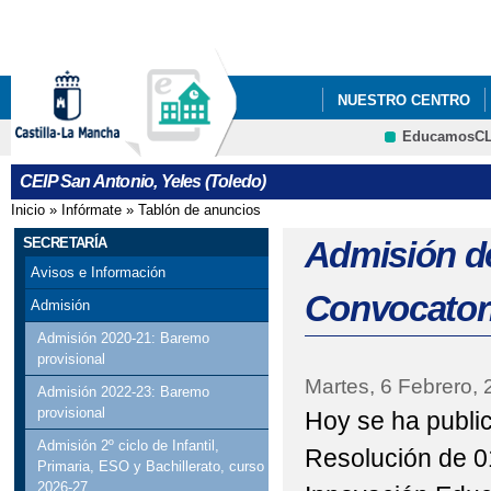
Pa
co
pri
NUESTRO CENTRO
EducamosC
ECOESCUELAS
P
CRFP
CEIP San Antonio, Yeles (Toledo)
STEAM+
AMPA LA
Inicio
»
Infórmate
»
Tablón de anuncios
Se encuentra usted aquí
ADMISIÓN DE ALUMN
SECRETARÍA
Admisión d
Avisos e Información
ESCUELA DE MADRES 
Convocatori
Admisión
EVALUACIÓN DEL A
Admisión 2020-21: Baremo
provisional
Martes, 6 Febrero,
Admisión 2022-23: Baremo
provisional
Hoy se ha public
Admisión 2º ciclo de Infantil,
Resolución de 0
Primaria, ESO y Bachillerato, curso
2026-27