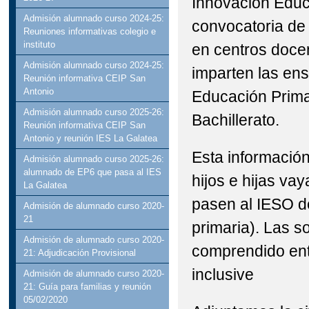
Innovación Educa
Admisión alumnado curso 2024-25:
convocatoria de
Reuniones informativas colegio e
instituto
en centros doce
Admisión alumnado curso 2024-25:
imparten las ens
Reunión informativa CEIP San
Antonio
Educación Prima
Admisión alumnado curso 2025-26:
Bachillerato.
Reunión informativa CEIP San
Antonio y reunión IES La Galatea
Esta información
Admisión alumnado curso 2025-26:
alumnado de EP6 que pasa al IES
hijos e hijas vay
La Galatea
pasen al IESO d
Admisión de alumnado curso 2020-
21
primaria). Las s
Admisión de alumnado curso 2020-
comprendido ent
21: Adjudicación Provisional
inclusive
Admisión de alumnado curso 2020-
21: Guía para familias y reunión
05/02/2020