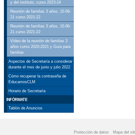
y del instituto, curso 2023-24
Reunión de familias 3 años, 15-06-
21 curso 2021-22
Reunión de familias 3 años, 15-06-
21 curso 2021-22
Vídeo de la reunión de familias 3
años curso 2020-2021 y Guía para
familias
Aspectos de Secretaría a considerar
durante el mes de junio y julio 2022
Cómo recuperar la contraseña de
EducamosCLM
Horario de Secretaría
INFÓRMATE
Tablón de Anuncios
Protección de datos
Mapa del sit