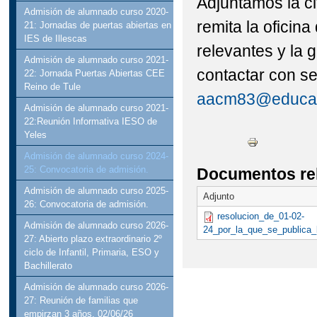
Adjuntamos la ci
Admisión de alumnado curso 2020-
remita la oficin
21: Jornadas de puertas abiertas en
IES de Illescas
relevantes y la 
Admisión de alumnado curso 2021-
contactar con se
22: Jornada Puertas Abiertas CEE
Reino de Tule
aacm83@educast
Admisión de alumnado curso 2021-
22:Reunión Informativa IESO de
Yeles
Admisión de alumnado curso 2024-
25: Convocatoria de admisión.
Documentos re
Admisión de alumnado curso 2025-
Adjunto
26: Convocatoria de admisión.
resolucion_de_01-02-
Admisión de alumnado curso 2026-
24_por_la_que_se_publica_
27: Abierto plazo extraordinario 2º
ciclo de Infantil, Primaria, ESO y
Bachillerato
Admisión de alumnado curso 2026-
27: Reunión de familias que
empirzan 3 años, 02/06/26