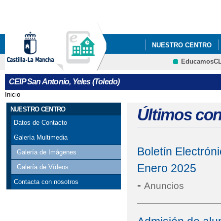
Pa
co
pri
NUESTRO CENTRO
EducamosC
ECOESCUELAS
P
CRFP
CEIP San Antonio, Yeles (Toledo)
STEAM+
AMPA LA
Inicio
Se encuentra usted aquí
ADMISIÓN DE ALUMN
NUESTRO CENTRO
Últimos co
Datos de Contacto
ESCUELA DE MADRES 
Galería Multimedia
Boletín Electrón
EVALUACIÓN DEL A
Galería de Imágenes
Enero 2025
Galería de Vídeos
Contacta con nosotros
-
Anuncios