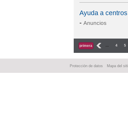
Ayuda a centros
-
Anuncios
Páginas
‹
…
4
5
primera
Protección de datos
Mapa del sit