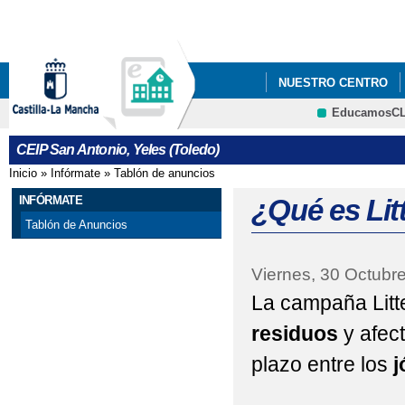
Pa
co
pri
NUESTRO CENTRO
EducamosC
ECOESCUELAS
P
CRFP
CEIP San Antonio, Yeles (Toledo)
STEAM+
AMPA LA
Inicio
»
Infórmate
»
Tablón de anuncios
Se encuentra usted aquí
ADMISIÓN DE ALUMN
INFÓRMATE
¿Qué es Lit
Tablón de Anuncios
ESCUELA DE MADRES 
Viernes, 30 Octubr
EVALUACIÓN DEL A
La campaña Litt
residuos
y afect
plazo entre los
j