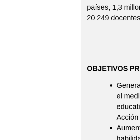
países, 1,3 mill
20.249 docente
OBJETIVOS PR
Generar
el med
educati
Acción
Aumenta
habilid