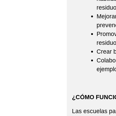
residuo
Mejorar
prevenc
Promove
residuo
Crear 
Colabo
ejempl
¿CÓMO FUNCI
Las escuelas par