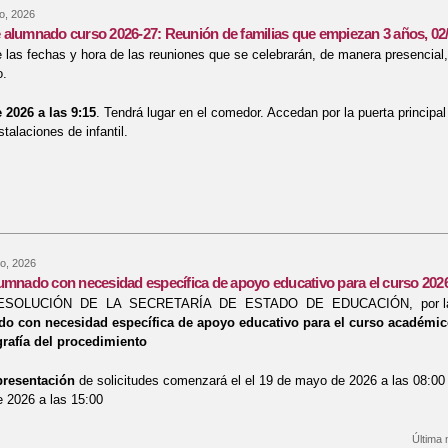
o, 2026
alumnado curso 2026-27: Reunión de familias que empiezan 3 años, 02/
 las fechas y hora de las reuniones que se celebrarán, de manera presencial, 
o.
 2026 a las 9:15
. Tendrá lugar en el comedor. Accedan por la puerta principal
nstalaciones de infantil.
re Admisión de alumnado curso 2026-27: Reunión de familias que empiezan 
o, 2026
umnado con necesidad específica de apoyo educativo para el curso 202
 RESOLUCIÓN DE LA SECRETARÍA DE ESTADO DE EDUCACIÓN, por la 
o con necesidad específica de apoyo educativo para el curso académic
grafía del procedimiento
presentación
de solicitudes comenzará el el 19 de mayo de 2026 a las 08:0
 2026 a las 15:00
Última 