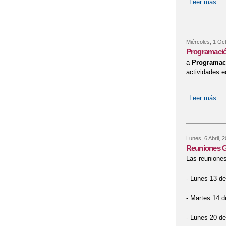
Leer más
sob
Miércoles, 1 Oc
Programació
a
Programaci
actividades e
Leer más
sob
Lunes, 6 Abril, 
Reuniones G
Las reuniones
- Lunes 13 de 
- Martes 14 de
- Lunes 20 de 