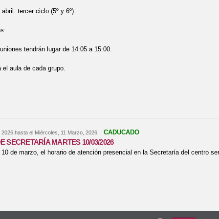
abril: tercer ciclo (5º y 6º).
s:
euniones tendrán lugar de 14:05 a 15:00.
á el aula de cada grupo.
re Reuniones Generales Tercer Trimestre Curso 2025-26
CADUCADO
 2026
hasta el
Miércoles, 11 Marzo, 2026
E SECRETARÍA MARTES 10/03/2026
 10 de marzo, el horario de atención presencial en la Secretaría del centro se
bre HORARIO DE SECRETARÍA MARTES 10/03/2026