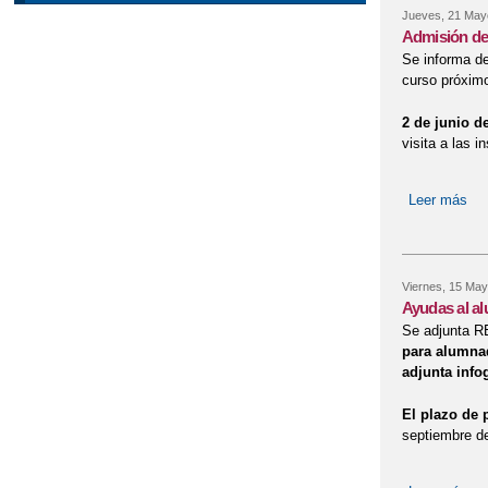
Jueves, 21 May
Admisión de 
Se informa de
curso próxim
2 de junio de
visita a las i
Leer más
sob
Viernes, 15 May
Ayudas al al
Se adjunta
para alumnad
adjunta info
El plazo de 
septiembre de