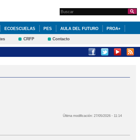
Search this site
Formulario de
búsqueda
ECOESCUELAS
PES
AULA DEL FUTURO
PROA+
tes
CRFP
Contacto
E SU JUNTA DIRECTIVA
CIÓN DEL ALUMNADO
Última modificación:
27/05/2026 - 11:14