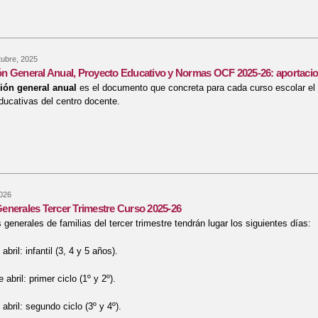
re Ayudas al alumnado con necesidad específica de apoyo educativo para el
tubre, 2025
n General Anual, Proyecto Educativo y Normas OCF 2025-26: aportaci
ón general anual
es el documento que concreta para cada curso escolar el P
ducativas del centro docente.
re Programación General Anual, Proyecto Educativo y Normas OCF 2025-26:
2026
enerales Tercer Trimestre Curso 2025-26
 generales de familias del tercer trimestre tendrán lugar los siguientes días:
abril: infantil (3, 4 y 5 años).
 abril: primer ciclo (1º y 2º).
abril: segundo ciclo (3º y 4º).