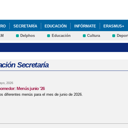
Pasar al
contenido
principal
TRO
SECRETARÍA
EDUCACIÓN
INFÓRMATE
ERASMUS+
LM
Delphos
Educación
Cultura
Depor
MPLEMENTARIOS
STEAM+
AMPA LA ASUNCIÓN: RENOVACIÓN D
ALUMNADO CURSO 2025-26: PRÓXIMA CONVOCATORIA DEL PROCESO.
DRES Y PADRES 2025-26: AULAS DE FAMILIA ABRIL 2026
EVALUA
ción Secretaría
ONSEJO ESCOLAR 2022: HORARIO DE VOTACIÓN
ayo, 2026
comedor: Menús junio '26
s diferentes menús para el mes de junio de 2026.
re Servicio de comedor: Menús junio '26