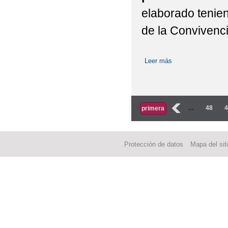
elaborado tenien
de la Convivenci
Leer más
sobre Guía de actu
Páginas
‹
…
48
primera
Protección de datos
Mapa del sit