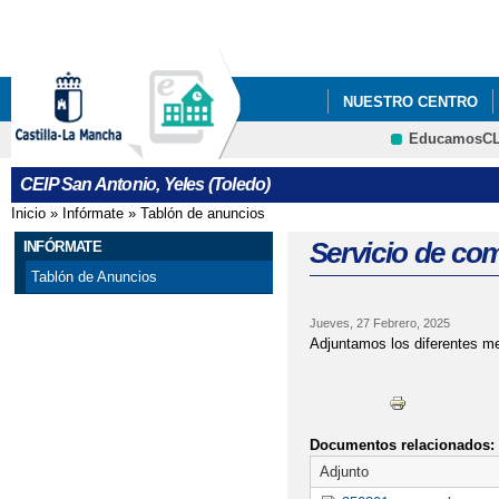
Pa
co
pri
NUESTRO CENTRO
EducamosC
ECOESCUELAS
P
CRFP
CEIP San Antonio, Yeles (Toledo)
STEAM+
AMPA LA
Inicio
»
Infórmate
»
Tablón de anuncios
Se encuentra usted aquí
ADMISIÓN DE ALUMN
Servicio de co
INFÓRMATE
Tablón de Anuncios
ESCUELA DE MADRES 
Jueves, 27 Febrero, 2025
EVALUACIÓN DEL A
Adjuntamos los diferentes m
Documentos relacionados:
Adjunto