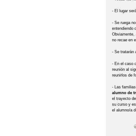
- El lugar ser
- Se ruega no
entendiendo 
Obviamente, a
no recae en e
- Se tratarán
- En el caso d
reunión al si
reunirlos de 
- Las familia
alumno de tr
el trayecto d
su curso y esp
el alumno/a d