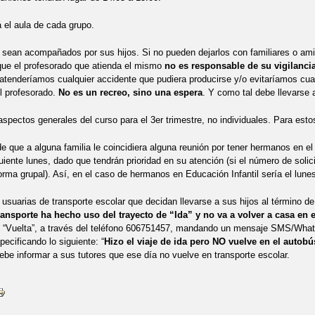
á el aula de cada grupo.
 sean acompañados por sus hijos. Si no pueden dejarlos con familiares o am
que el profesorado que atienda el mismo
no es responsable de su vigilanci
tenderíamos cualquier accidente que pudiera producirse y/o evitaríamos cual
l profesorado.
No es un recreo, sino una espera
. Y como tal debe llevarse a
 aspectos generales del curso para el 3er trimestre, no individuales. Para es
e que a alguna familia le coincidiera alguna reunión por tener hermanos en el c
guiente lunes, dado que tendrán prioridad en su atención (si el número de solic
forma grupal). Así, en el caso de hermanos en Educación Infantil sería el lun
s usuarias de transporte escolar que decidan llevarse a sus hijos al término d
ansporte ha hecho uso del
trayecto de “Ida” y no va a volver a casa en 
e “Vuelta”, a través del teléfono 606751457, mandando un mensaje SMS/What
ecificando lo siguiente: “
Hizo el viaje de ida pero NO vuelve en el autobú
ebe informar a sus tutores que ese día no vuelve en transporte escolar.