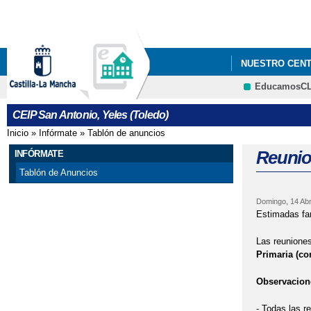
NUESTRO CEN
EducamosC
SERVICIOS CO
CEIP San Antonio, Yeles (Toledo)
ADMISIÓN DE 
Inicio
»
Infórmate
»
Tablón de anuncios
Se encuentra usted aquí
ESCUELA DE MA
Reunion
INFÓRMATE
Tablón de Anuncios
RENOVACIÓN C
Domingo, 14 Abri
Estimadas fam
Las reuniones
Primaria (co
Observacion
- Todas las r