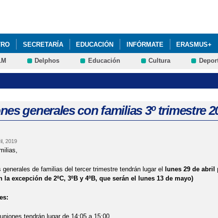
Pasar al
contenido
principal
TRO
SECRETARÍA
EDUCACIÓN
INFÓRMATE
ERASMUS+
LM
Delphos
Educación
Cultura
Depor
MPLEMENTARIOS
STEAM+
AMPA LA ASUNCIÓN: RENOVACIÓN D
ALUMNADO CURSO 2025-26: PRÓXIMA CONVOCATORIA DEL PROCESO.
DRES Y PADRES 2025-26: AULAS DE FAMILIA ABRIL 2026
EVALUA
es generales con familias 3º trimestre 2
ONSEJO ESCOLAR 2022: HORARIO DE VOTACIÓN
l, 2019
ilias,
 generales de familias del tercer trimestre tendrán lugar el
lunes 29 de abril
n la excepción de 2ºC, 3ºB y 4ºB, que serán el lunes 13 de mayo)
es:
euniones tendrán lugar de 14:05 a 15:00.