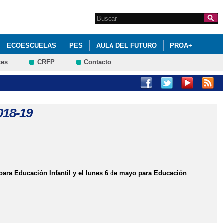
Search this site
Formulario de
búsqueda
ECOESCUELAS
PES
AULA DEL FUTURO
PROA+
tes
CRFP
Contacto
E SU JUNTA DIRECTIVA
CIÓN DEL ALUMNADO
018-19
 para Educación Infantil y el lunes 6 de mayo para Educación