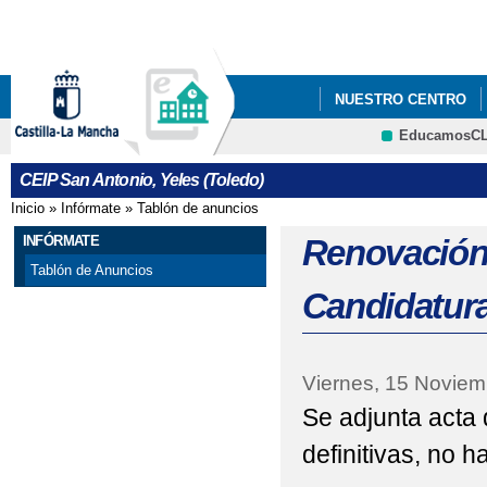
Pa
co
pri
NUESTRO CENTRO
EducamosC
ECOESCUELAS
P
CRFP
CEIP San Antonio, Yeles (Toledo)
STEAM+
AMPA LA
Inicio
»
Infórmate
»
Tablón de anuncios
Se encuentra usted aquí
ADMISIÓN DE ALUMN
INFÓRMATE
Renovación
Tablón de Anuncios
ESCUELA DE MADRES 
Candidatura
EVALUACIÓN DEL A
Viernes, 15 Noviem
Se adjunta acta 
definitivas, no 