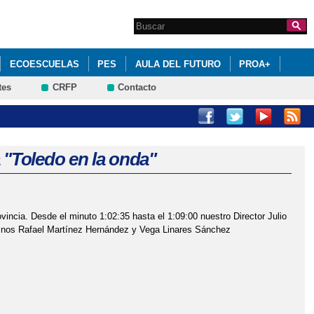
Search this site
Formulario de
búsqueda
ECOESCUELAS
PES
AULA DEL FUTURO
PROA+
tes
CRFP
Contacto
E SU JUNTA DIRECTIVA
CIÓN DEL ALUMNADO
"Toledo en la onda"
ncia. Desde el minuto 1:02:35 hasta el 1:09:00 nuestro Director Julio
os Rafael Martínez Hernández y Vega Linares Sánchez