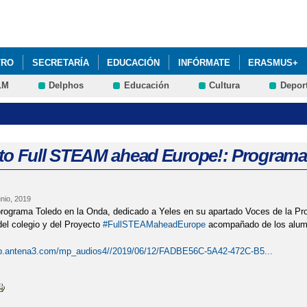
Pasar al
contenido
principal
TRO
SECRETARÍA
EDUCACIÓN
INFÓRMATE
ERASMUS+
LM
Delphos
Educación
Cultura
Depor
MPLEMENTARIOS
STEAM+
AMPA LA ASUNCIÓN: RENOVACIÓN D
ALUMNADO CURSO 2025-26: PRÓXIMA CONVOCATORIA DEL PROCESO.
DRES Y PADRES 2025-26: AULAS DE FAMILIA ABRIL 2026
EVALUA
to Full STEAM ahead Europe!: Programa 
ONSEJO ESCOLAR 2022: HORARIO DE VOTACIÓN
nio, 2019
rograma Toledo en la Onda, dedicado a Yeles en su apartado Voces de la Provi
el colegio y del Proyecto
#FullSTEAMaheadEurope
acompañado de los alumn
lip.antena3.com/mp_audios4//2019/06/12/FADBE56C-5A42-472C-B5...