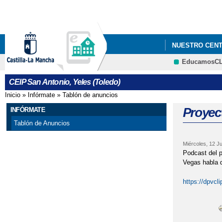
NUESTRO CEN
EducamosC
SERVICIOS CO
CEIP San Antonio, Yeles (Toledo)
ADMISIÓN DE 
Inicio
»
Infórmate
»
Tablón de anuncios
Se encuentra usted aquí
ESCUELA DE MA
Proyec
INFÓRMATE
Tablón de Anuncios
RENOVACIÓN C
Miércoles, 12 Ju
Podcast del p
Vegas habla d
https://dpvc