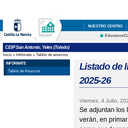
Pa
co
pri
NUESTRO CENTRO
EducamosC
ECOESCUELAS
P
CRFP
CEIP San Antonio, Yeles (Toledo)
STEAM+
AMPA LA
Inicio
»
Infórmate
»
Tablón de anuncios
Se encuentra usted aquí
ADMISIÓN DE ALUMN
INFÓRMATE
Listado de l
Tablón de Anuncios
ESCUELA DE MADRES 
2025-26
EVALUACIÓN DEL A
Viernes, 4 Julio, 20
Se adjuntan los 
verán, en primar