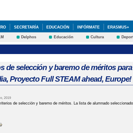
Pasar al
contenido
principal
TRO
SECRETARÍA
EDUCACIÓN
INFÓRMATE
ERASMUS+
LM
Delphos
Educación
Cultura
Depor
MPLEMENTARIOS
STEAM+
AMPA LA ASUNCIÓN: RENOVACIÓN D
ALUMNADO CURSO 2025-26: PRÓXIMA CONVOCATORIA DEL PROCESO.
DRES Y PADRES 2025-26: AULAS DE FAMILIA ABRIL 2026
EVALUA
os de selección y baremo de méritos para 
dia, Proyecto Full STEAM ahead, Europe!
ONSEJO ESCOLAR 2022: HORARIO DE VOTACIÓN
o, 2019
iterios de selección y baremo de méritos. La lista de alumnado seleccionado