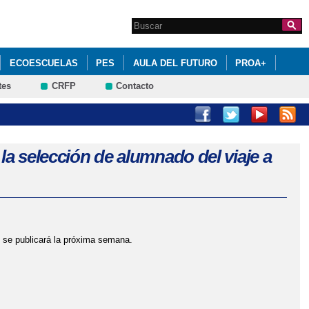
Search this site
Formulario de
búsqueda
ECOESCUELAS
PES
AULA DEL FUTURO
PROA+
tes
CRFP
Contacto
E SU JUNTA DIRECTIVA
CIÓN DEL ALUMNADO
la selección de alumnado del viaje a
 se publicará la próxima semana.