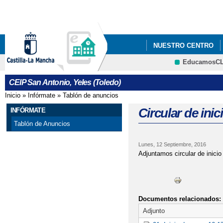
Pa
co
pri
NUESTRO CENTRO
EducamosC
ECOESCUELAS
P
CRFP
CEIP San Antonio, Yeles (Toledo)
STEAM+
AMPA LA
Inicio
»
Infórmate
»
Tablón de anuncios
Se encuentra usted aquí
ADMISIÓN DE ALUMN
Circular de ini
INFÓRMATE
Tablón de Anuncios
ESCUELA DE MADRES 
Lunes, 12 Septiembre, 2016
EVALUACIÓN DEL A
Adjuntamos circular de inici
Documentos relacionados:
Adjunto