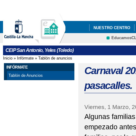
Pa
co
pri
NUESTRO CENTRO
EducamosC
ECOESCUELAS
P
CRFP
CEIP San Antonio, Yeles (Toledo)
STEAM+
AMPA LA
Inicio
»
Infórmate
»
Tablón de anuncios
Se encuentra usted aquí
ADMISIÓN DE ALUMN
INFÓRMATE
Carnaval 201
Tablón de Anuncios
ESCUELA DE MADRES 
pasacalles.
EVALUACIÓN DEL A
Viernes, 1 Marzo, 
Algunas familia
empezado antes d