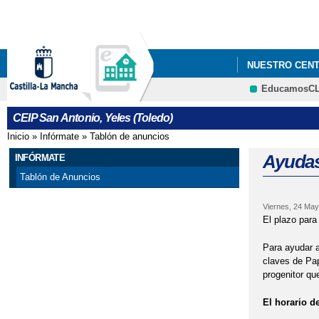
NUESTRO CEN
EducamosC
SERVICIOS CO
CEIP San Antonio, Yeles (Toledo)
ADMISIÓN DE 
Inicio
»
Infórmate
»
Tablón de anuncios
Se encuentra usted aquí
ESCUELA DE MA
Ayudas
INFÓRMATE
Tablón de Anuncios
RENOVACIÓN C
Viernes, 24 May
El plazo para
Para ayudar a
claves de Pap
progenitor qu
El horario de