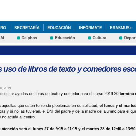
Pasar al
contenido
principal
TRO
SECRETARÍA
EDUCACIÓN
INFÓRMATE
ERASMUS+
LM
Delphos
Educación
Cultura
Depor
MPLEMENTARIOS
STEAM+
AMPA LA ASUNCIÓN: RENOVACIÓN D
ALUMNADO CURSO 2025-26: PRÓXIMA CONVOCATORIA DEL PROCESO.
DRES Y PADRES 2025-26: AULAS DE FAMILIA ABRIL 2026
EVALUA
 uso de libros de texto y comedores esc
ONSEJO ESCOLAR 2022: HORARIO DE VOTACIÓN
o, 2019
 solicitar ayudas de libros de texto y comedor para el curso 2019-20
termina 
 aquellas que estén teniendo problemas en su solicitud,
el lunes y el marte
as y si no las tuvieran, el DNI del padre y de la madre del alumno para el que
e no acuda al centro.
 atención será el lunes 27 de 9:15 a 11:15 y el martes 28 de 12:40 a 13:50