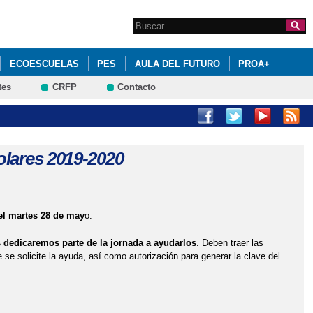
Search this site
Formulario de
búsqueda
ECOESCUELAS
PES
AULA DEL FUTURO
PROA+
tes
CRFP
Contacto
E SU JUNTA DIRECTIVA
CIÓN DEL ALUMNADO
olares 2019-2020
el martes 28 de may
o.
s dedicaremos parte de la jornada a ayudarlos
. Deben traer las
 se solicite la ayuda, así como autorización para generar la clave del