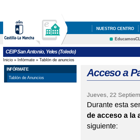
Pa
co
pri
NUESTRO CENTRO
EducamosC
ECOESCUELAS
P
CRFP
CEIP San Antonio, Yeles (Toledo)
STEAM+
AMPA LA
Inicio
»
Infórmate
»
Tablón de anuncios
Se encuentra usted aquí
ADMISIÓN DE ALUMN
INFÓRMATE
Acceso a P
Tablón de Anuncios
ESCUELA DE MADRES 
Jueves, 22 Septiem
EVALUACIÓN DEL A
Durante esta s
de acceso a la 
siguiente: