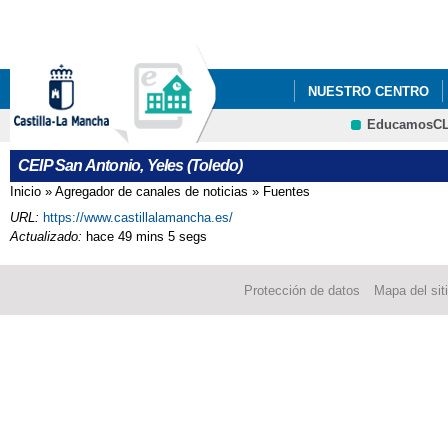
Pa
co
pri
NUESTRO CENTRO
EducamosC
ECOESCUELAS
P
CRFP
CEIP San Antonio, Yeles (Toledo)
STEAM+
AMPA LA
Inicio
»
Agregador de canales de noticias
»
Fuentes
Se encuentra usted aquí
URL:
https://www.castillalamancha.es/
ADMISIÓN DE ALUMN
Actualizado:
hace 49 mins 5 segs
ESCUELA DE MADRES 
Protección de datos
Mapa del sit
EVALUACIÓN DEL A