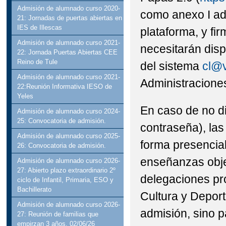
Admisión de alumnado curso 2020-
como anexo I ad
21: Jornadas de puertas abiertas en
IES de Illescas
plataforma, y fir
Admisión de alumnado curso 2021-
necesitarán disp
22: Jornada Puertas Abiertas CEE
Reino de Tule
del sistema
cl@
Admisión de alumnado curso 2021-
Administraciones
22:Reunión Informativa IESO de
Yeles
En caso de no d
Admisión de alumnado curso 2024-
25: Convocatoria de admisión.
contraseña), las
Admisión de alumnado curso 2025-
forma presencial
26: Convocatoria de admisión.
enseñanzas obje
Admisión de alumnado curso 2026-
27: Abierto plazo extraordinario 2º
delegaciones pro
ciclo de Infantil, Primaria, ESO y
Bachillerato
Cultura y Deport
Admisión de alumnado curso 2026-
admisión, sino p
27: Reunión de familias que
empirzan 3 años, 02/06/26