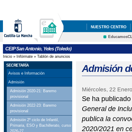
Pa
co
pri
NUESTRO CENTRO
EducamosC
ECOESCUELAS
P
CRFP
CEIP San Antonio, Yeles (Toledo)
STEAM+
AMPA LA
Inicio
»
Infórmate
»
Tablón de anuncios
Se encuentra usted aquí
ADMISIÓN DE ALUMN
SECRETARÍA
Admisión d
Avisos e Información
ESCUELA DE MADRES 
Admisión
Miércoles, 22 Ener
EVALUACIÓN DEL A
Admisión 2020-21: Baremo
provisional
Se ha publicado
Admisión 2022-23: Baremo
General de Inclu
provisional
publica la convo
Admisión 2º ciclo de Infantil,
Primaria, ESO y Bachillerato, curso
2020/2021 en ce
2026-27