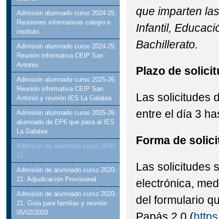
que imparten la
Admisión alumnado curso 2024-25:
Reuniones informativas colegio e
Infantil, Educac
instituto
Bachillerato.
Admisión alumnado curso 2024-25:
Reunión informativa CEIP San
Antonio
Plazo de solicit
Admisión alumnado curso 2025-26:
Reunión informativa CEIP San
Las solicitudes
Antonio y reunión IES La Galatea
entre el día 3 h
Admisión alumnado curso 2025-26:
alumnado de EP6 que pasa al IES
La Galatea
Forma de solici
Admisión de alumnado curso 2020-
21
Las solicitudes
Admisión de alumnado curso 2020-
21: Adjudicación Provisional
electrónica, med
Admisión de alumnado curso 2020-
del formulario q
21: Guía para familias y reunión
05/02/2020
Papás 2.0 (
https