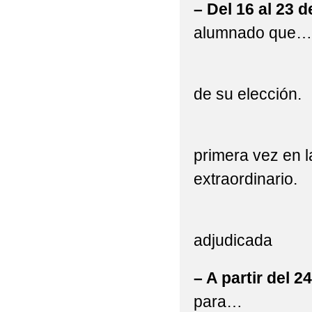
– Del 16 al 23 d
alumnado que…
– No hubie
de su elección.
– Hermano
primera vez en l
extraordinario.
– Alumnad
adjudicada
– A partir del 2
para…