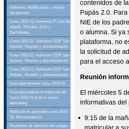
contenidos de la
Admisión: Modificación y reinicio
Papás 2.0. Para 
del proceso
NIE de los padre
Curso 2021-22: Admisión 2º ciclo de
Infantil, Primaria, ESO y
o alumna. Si ya 
Bachillerato
plataforma, no es
Curso 2021-22: Admisión CEIP San
Antonio. Reunión y documentación
la solicitud de 
Curso 2022-23: Admisión CEIP San
para el acceso a 
Antonio. Reunión y documentación
Curso 2023-22: Admisión CEIP San
Antonio. Reunión y documentación
Reunión inform
Guía para familias curso 2019-20
El miércoles 5 
Guía para realizar la matrícula del
curso 2022-23 (solo el nuevo
informativas del
alumnado)
Matricula de alumnado curso 2019-
9:15 de la mañ
20. Documentación
Reuniones de admisión del colegio
matricular a su