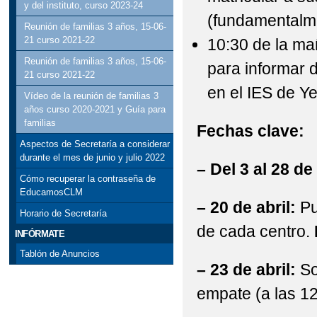
y del instituto, curso 2023-24
(fundamentalme
Reunión de familias 3 años, 15-06-
21 curso 2021-22
10:30 de la ma
Reunión de familias 3 años, 15-06-
para informar d
21 curso 2021-22
en el IES de Ye
Vídeo de la reunión de familias 3
años curso 2020-2021 y Guía para
familias
Fechas clave:
Aspectos de Secretaría a considerar
durante el mes de junio y julio 2022
– Del 3 al 28 de
Cómo recuperar la contraseña de
EducamosCLM
– 20 de abril:
Pu
Horario de Secretaría
de cada centro.
INFÓRMATE
Tablón de Anuncios
– 23 de abril:
So
empate (a las 12