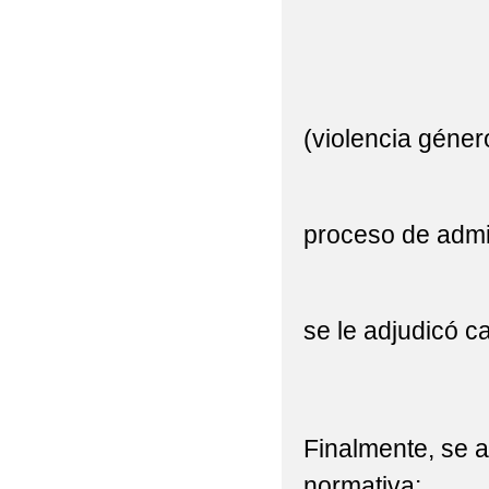
– Por tra
– Por cir
(violencia géner
– Alumnado
proceso de admi
– Alumnado
se le adjudicó c
Finalmente, se a
normativa: