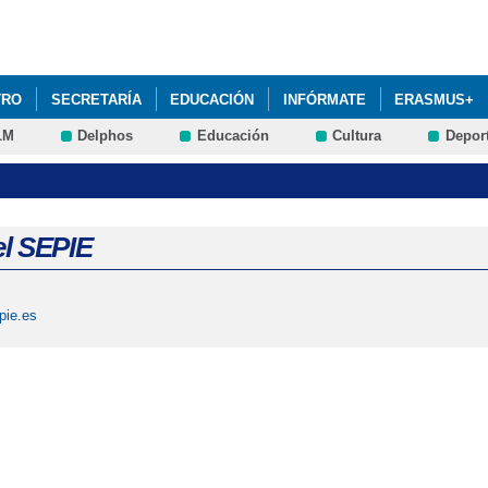
Pasar al
contenido
principal
TRO
SECRETARÍA
EDUCACIÓN
INFÓRMATE
ERASMUS+
LM
Delphos
Educación
Cultura
Depor
MPLEMENTARIOS
STEAM+
AMPA LA ASUNCIÓN: RENOVACIÓN D
ALUMNADO CURSO 2025-26: PRÓXIMA CONVOCATORIA DEL PROCESO.
DRES Y PADRES 2025-26: AULAS DE FAMILIA ABRIL 2026
EVALUA
l SEPIE
ONSEJO ESCOLAR 2022: HORARIO DE VOTACIÓN
pie.es