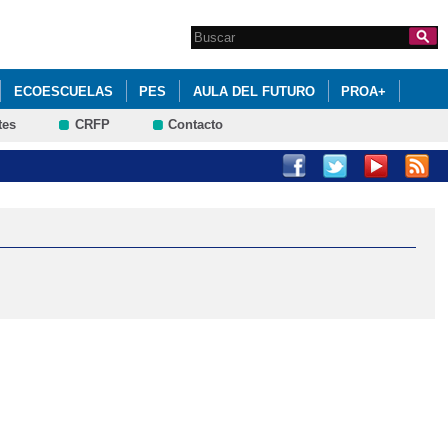
Search this site
Formulario de
búsqueda
ECOESCUELAS
PES
AULA DEL FUTURO
PROA+
tes
CRFP
Contacto
E SU JUNTA DIRECTIVA
CIÓN DEL ALUMNADO